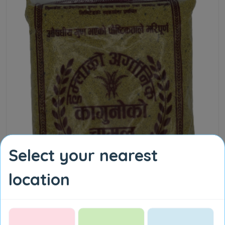
Select your nearest
हुम्लाको कागुनोको चामल १ केजी
NPR 260.00
location
Add