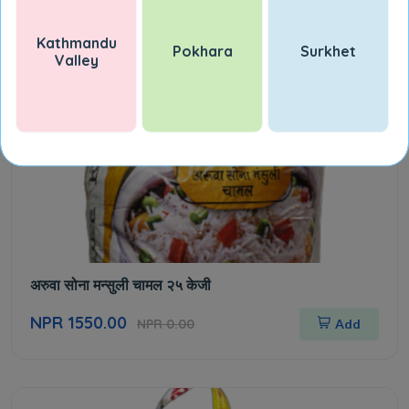
Kathmandu
Pokhara
Surkhet
Valley
अरुवा सोना मन्सुली चामल २५ केजी
NPR 1550.00
NPR 0.00
Add