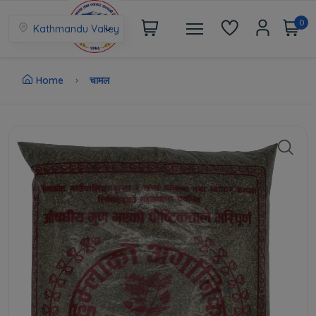
0
Kathmandu Valley
Home
चामल