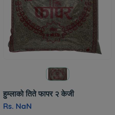
हुम्लाको तिते फापर २ केजी
Rs. NaN